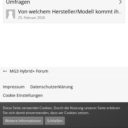
Umfragen
Von welchem Hersteller/Modell kommt ihr und warum wechselt ihr zum MG3 Hybrid+?
25. Februar 2026
MG3 Hybrid+ Forum
Impressum
Datenschutzerklärung
Cookie Einstellungen
Diese Seite verwendet Cookies. Durch die Nutzung unserer Seite erklären
Community-Software:
WoltLab Suite™
Sie sich damit einverstanden, dass wir Cookies setzen.
Stil:
Classic
von
cls-design
Weitere Informationen
Schließen