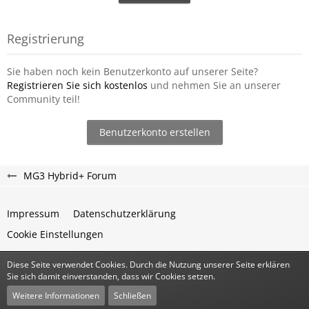
Registrierung
Sie haben noch kein Benutzerkonto auf unserer Seite?
Registrieren Sie sich kostenlos
und nehmen Sie an unserer
Community teil!
Benutzerkonto erstellen
MG3 Hybrid+ Forum
Impressum
Datenschutzerklärung
Cookie Einstellungen
Diese Seite verwendet Cookies. Durch die Nutzung unserer Seite erklären
Community-Software:
WoltLab Suite™
Sie sich damit einverstanden, dass wir Cookies setzen.
Stil:
Classic
von
cls-design
Weitere Informationen
Schließen