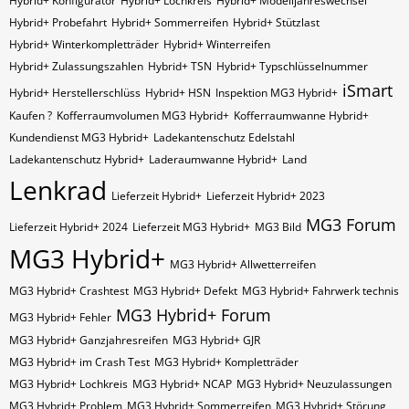
Hybrid+ Konfigurator
Hybrid+ Lochkreis
Hybrid+ Modelljahreswechsel
Hybrid+ Probefahrt
Hybrid+ Sommerreifen
Hybrid+ Stützlast
Hybrid+ Winterkompletträder
Hybrid+ Winterreifen
Hybrid+ Zulassungszahlen
Hybrid+​​​​ TSN
Hybrid+​​​​ Typschlüsselnummer
iSmart
Hybrid+​​​​​ Herstellerschlüss
Hybrid+​​​​​ HSN
Inspektion MG3 Hybrid+
Kaufen ?
Kofferraumvolumen MG3 Hybrid+
Kofferraumwanne Hybrid+
Kundendienst MG3 Hybrid+
Ladekantenschutz Edelstahl
Ladekantenschutz Hybrid+
Laderaumwanne Hybrid+
Land
Lenkrad
Lieferzeit Hybrid+
Lieferzeit Hybrid+ 2023
MG3 Forum
Lieferzeit Hybrid+ 2024
Lieferzeit MG3 Hybrid+
MG3 Bild
MG3 Hybrid+
MG3 Hybrid+ Allwetterreifen
MG3 Hybrid+ Crashtest
MG3 Hybrid+ Defekt
MG3 Hybrid+ Fahrwerk technis
MG3 Hybrid+ Forum
MG3 Hybrid+ Fehler
MG3 Hybrid+ Ganzjahresreifen
MG3 Hybrid+ GJR
MG3 Hybrid+ im Crash Test
MG3 Hybrid+ Kompletträder
MG3 Hybrid+ Lochkreis
MG3 Hybrid+ NCAP
MG3 Hybrid+ Neuzulassungen
MG3 Hybrid+ Problem
MG3 Hybrid+ Sommerreifen
MG3 Hybrid+ Störung