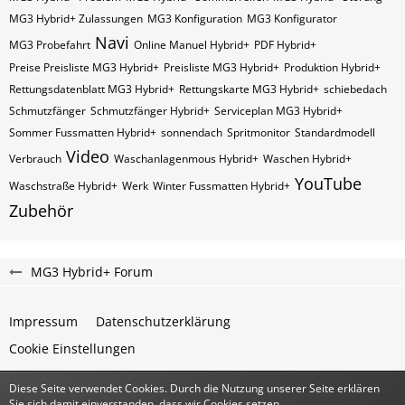
MG3 Hybrid+ Zulassungen
MG3 Konfiguration
MG3 Konfigurator
Navi
MG3 Probefahrt
Online Manuel Hybrid+
PDF Hybrid+
Preise Preisliste MG3 Hybrid+
Preisliste MG3 Hybrid+
Produktion Hybrid+
Rettungsdatenblatt MG3 Hybrid+
Rettungskarte MG3 Hybrid+
schiebedach
Schmutzfänger
Schmutzfänger Hybrid+
Serviceplan MG3 Hybrid+
Sommer Fussmatten Hybrid+
sonnendach
Spritmonitor
Standardmodell
Video
Verbrauch
Waschanlagenmous Hybrid+
Waschen Hybrid+
YouTube
Waschstraße Hybrid+
Werk
Winter Fussmatten Hybrid+
Zubehör
MG3 Hybrid+ Forum
Impressum
Datenschutzerklärung
Cookie Einstellungen
Diese Seite verwendet Cookies. Durch die Nutzung unserer Seite erklären
Community-Software:
WoltLab Suite™
Sie sich damit einverstanden, dass wir Cookies setzen.