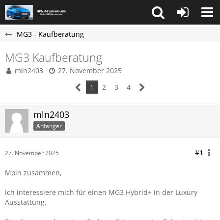
MG3 - Kaufberatung
MG3 Kaufberatung
mln2403
27. November 2025
1
2
3
4
mln2403
Anfänger
#1
27. November 2025
Moin zusammen,
ich interessiere mich für einen MG3 Hybrid+ in der Luxury
Ausstattung.