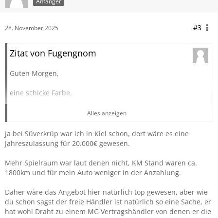
Anfänger
#3
28. November 2025
Zitat von Fugengnom
Guten Morgen,
eine schicke Farbe.
Der Preis an sich ist in meinen Augen in Ordnung, Du
Alles anzeigen
solltest aber folgendes beachten:
Ja bei Süverkrüp war ich in Kiel schon, dort wäre es eine
- Wenn der Händler keinen MG-Vertrag hat, wird er dir auch
Jahreszulassung für 20.000€ gewesen.
keinen MG-Service und Ersatzteile anbieten können.
- Je nach Aktion bekommst du bei einem MG-
Mehr Spielraum war laut denen nicht, KM Stand waren ca.
Vertragshändler für "wenig" (wenig hier relativ betrachtet)
1800km und für mein Auto weniger in der Anzahlung.
mehr eine Tageszulassung mit 7 Jahren Garantie.
Daher wäre das Angebot hier natürlich top gewesen, aber wie
In meinen Augen ist gerade bei MG wichtig, dass man einen
du schon sagst der freie Händler ist natürlich so eine Sache, er
kompetenten Ansprechpartner hat. Den wirst du bei einem
hat wohl Draht zu einem MG Vertragshändler von denen er die