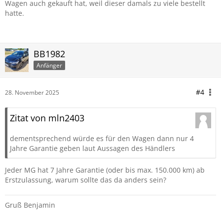
"freien" Händler nicht finden. Mir persönlich wäre das
Wagen auch gekauft hat, weil dieser damals zu viele bestellt
Risiko zu groß.
hatte.
Ich persönlich würde mich mal beim Händler beraten
lassen, vielleicht sogar mit dem Angebot des freien
Händlers im Gepäck. Da geht sicher noch einiges.
BB1982
Anfänger
In der Nähe von Neumünster gibt es Süverkrüp, da habe ich
in Sachen MG bisher wenig schlechtes gehört.
#4
28. November 2025
Viele Grüße!
Zitat von mln2403
dementsprechend würde es für den Wagen dann nur 4
Jahre Garantie geben laut Aussagen des Händlers
Jeder MG hat 7 Jahre Garantie (oder bis max. 150.000 km) ab
Erstzulassung, warum sollte das da anders sein?
Gruß Benjamin